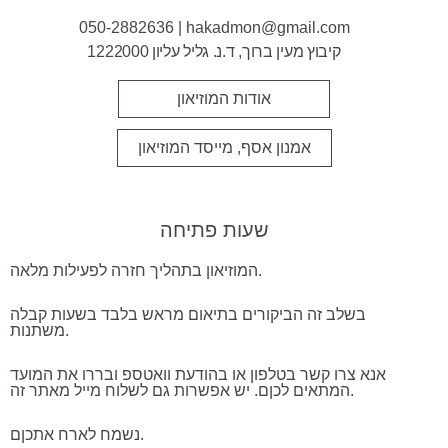
c
u
s
e
t
t
050-2882636 | hakadmon@gmail.com
b
u
a
o
b
g
קיבוץ מעין ברוך, ד.נ. גליל עליון 1222000
o
e
r
k
a
m
אודות המוזיאון
אמנון אסף, מייסד המוזיאון
שעות פתיחה
המוזיאון בתהליך חזרה לפעילות מלאה.
בשלב זה הביקורים בתיאום מראש בלבד בשעות קבלה
משתנות.
אנא צרו קשר בטלפון או בהודעת וואטספ ובררו את המועד
המתאים לכןם. יש אפשרות גם לשלוח מייל מאתר זה.
נשמח לארח אתכןם.