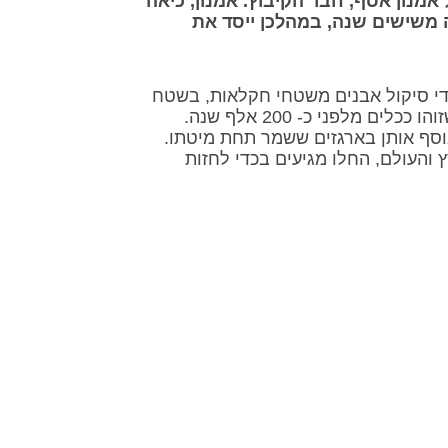
 אמנון אסף, חבר הקיבוץ. אמנון, כיאה
 משישים שנה, במהלכן ייסד את
די סיקול אבנים משטחי חקלאות, בשטח
שנקרא חמרה, התגלו בין אבני השדה גם אבני יד מצור, שזוהו ככלים מלפני כ- 200 אלף שנה.
וסף אותן בארגזים ששמר תחת מיטתו.
והעולם, החלו מגיעים בכדי לחזות