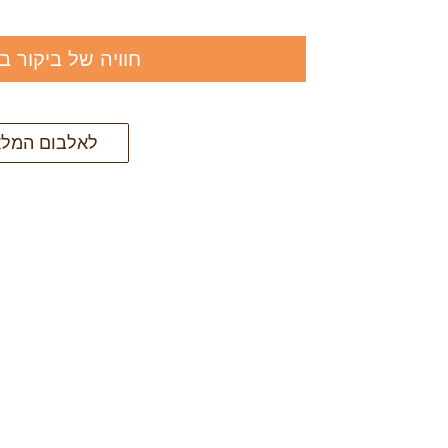
חוויה של ביקור במ
לאלבום המל