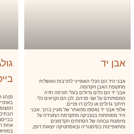
אבן יד
גול
בייס
אבני היד הם הכלי האופייני לתרבות האשלית
מתקופת האבן הקדומה.
אבני יד הם כלים גדולים בעלי חורפה חדה
מנהג הס
המסותתים על שני פניהם. לכן הם נקראים כלי
באתרי 
חיתוך גדולים או כלים דו פניים.
המצופו
אלפי אבני יד נאספו מהאתר של מעיין ברוך. אבני
הבתים,
היד מסותתות בטכניקה מתקדמת המעידה על
בבייסמו
מיומנות גבוהה של הסתתים הקדמונים
אחת הג
ומתאפיינות בסימטריה ובאסתטיקה יוצאות דופן.
במוזיא