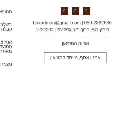
I
Y
F
המוזיא
n
o
a
s
u
c
t
t
e
050-2882636 | hakadmon@gmail.com
a
u
b
בשלב ז
g
b
o
קבלה 
קיבוץ מעין ברוך, ד.נ. גליל עליון 1222000
r
e
o
a
k
m
אנא צר
אודות המוזיאון
המועד 
מאתר 
אמנון אסף, מייסד המוזיאון
נשמח 
דף הבית